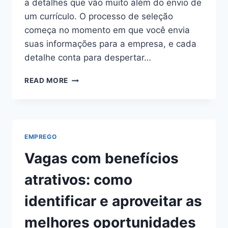
a detalhes que vão muito além do envio de
um currículo. O processo de seleção
começa no momento em que você envia
suas informações para a empresa, e cada
detalhe conta para despertar…
COMO
READ MORE
SER
CHAMADO
PARA
ENTREVISTA:
ESTRATÉGIAS
EMPREGO
PARA
AUMENTAR
Vagas com benefícios
SUAS
CHANCES
atrativos: como
identificar e aproveitar as
melhores oportunidades