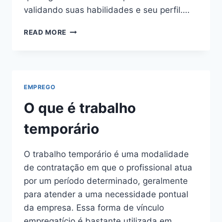
validando suas habilidades e seu perfil….
COMO
READ MORE
CONSEGUIR
TRABALHO
POR
INDICAÇÃO:
ESTRATÉGIAS
EMPREGO
E
BOAS
O que é trabalho
PRÁTICAS
PARA
temporário
AUMENTAR
SUAS
O trabalho temporário é uma modalidade
CHANCES
de contratação em que o profissional atua
por um período determinado, geralmente
para atender a uma necessidade pontual
da empresa. Essa forma de vínculo
empregatício é bastante utilizada em