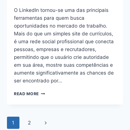
O LinkedIn tornou-se uma das principais
ferramentas para quem busca
oportunidades no mercado de trabalho.
Mais do que um simples site de currículos,
é uma rede social profissional que conecta
pessoas, empresas e recrutadores,
permitindo que o usuário crie autoridade
em sua área, mostre suas competências e
aumente significativamente as chances de
ser encontrado por…
COMO
READ MORE
USAR
O
LINKEDIN
PARA
Page
Next
1
2
CONQUISTAR
UM