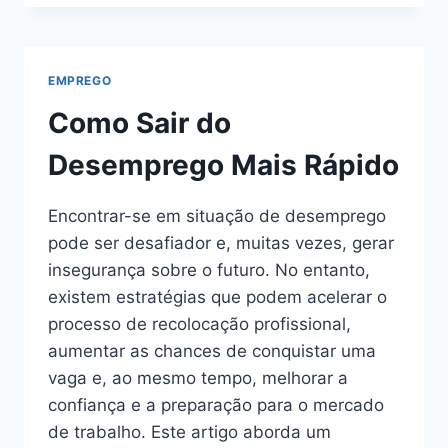
CLT
E
PJ:
ENTENDA
EMPREGO
OS
REGIMES
Como Sair do
DE
TRABALHO
Desemprego Mais Rápido
E
SUAS
Encontrar-se em situação de desemprego
IMPLICAÇÕES
pode ser desafiador e, muitas vezes, gerar
insegurança sobre o futuro. No entanto,
existem estratégias que podem acelerar o
processo de recolocação profissional,
aumentar as chances de conquistar uma
vaga e, ao mesmo tempo, melhorar a
confiança e a preparação para o mercado
de trabalho. Este artigo aborda um