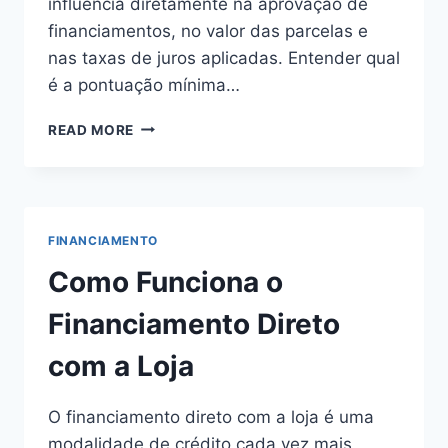
influencia diretamente na aprovação de
financiamentos, no valor das parcelas e
nas taxas de juros aplicadas. Entender qual
é a pontuação mínima…
PONTUAÇÃO
READ MORE
MÍNIMA
PARA
FINANCIAMENTO:
O
QUE
FINANCIAMENTO
VOCÊ
PRECISA
Como Funciona o
SABER
PARA
Financiamento Direto
AUMENTAR
SUAS
com a Loja
CHANCES
O financiamento direto com a loja é uma
modalidade de crédito cada vez mais