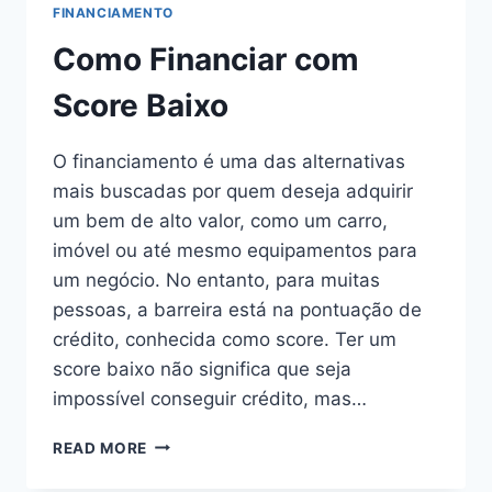
ENTENDA
FINANCIAMENTO
QUAL
É
Como Financiar com
A
MELHOR
Score Baixo
OPÇÃO
O financiamento é uma das alternativas
mais buscadas por quem deseja adquirir
um bem de alto valor, como um carro,
imóvel ou até mesmo equipamentos para
um negócio. No entanto, para muitas
pessoas, a barreira está na pontuação de
crédito, conhecida como score. Ter um
score baixo não significa que seja
impossível conseguir crédito, mas…
COMO
READ MORE
FINANCIAR
COM