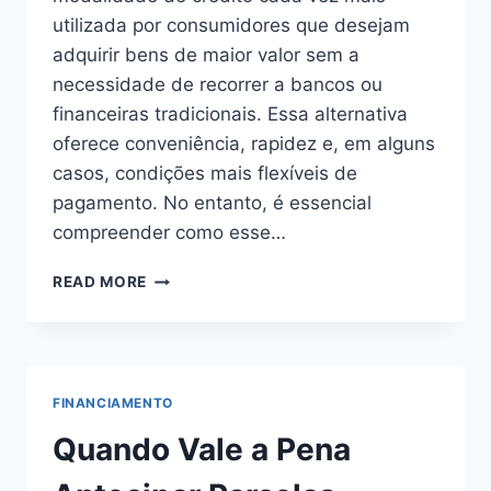
utilizada por consumidores que desejam
adquirir bens de maior valor sem a
necessidade de recorrer a bancos ou
financeiras tradicionais. Essa alternativa
oferece conveniência, rapidez e, em alguns
casos, condições mais flexíveis de
pagamento. No entanto, é essencial
compreender como esse…
COMO
READ MORE
FUNCIONA
O
FINANCIAMENTO
DIRETO
COM
FINANCIAMENTO
A
LOJA
Quando Vale a Pena