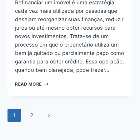
Refinanciar um imóvel é uma estratégia
cada vez mais utilizada por pessoas que
desejam reorganizar suas finanças, reduzir
juros ou até mesmo obter recursos para
novos investimentos. Trata-se de um
processo em que o proprietário utiliza um
bem já quitado ou parcialmente pago como
garantia para obter crédito. Essa operação,
quando bem planejada, pode trazer…
COMO
READ MORE
REFINANCIAR
IMÓVEL:
GUIA
COMPLETO
Page
Next
1
2
PARA
QUEM
navigation
Page
QUER
MAIS