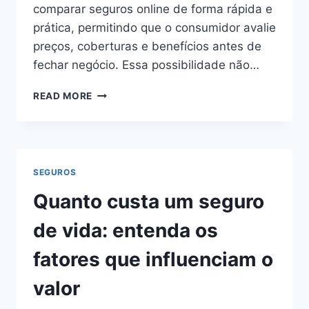
comparar seguros online de forma rápida e
prática, permitindo que o consumidor avalie
preços, coberturas e benefícios antes de
fechar negócio. Essa possibilidade não…
COMO
READ MORE
COMPARAR
SEGUROS
ONLINE:
GUIA
COMPLETO
SEGUROS
PARA
ESCOLHER
Quanto custa um seguro
COM
SEGURANÇA
de vida: entenda os
E
ECONOMIA
fatores que influenciam o
valor