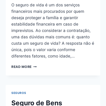
O seguro de vida é um dos serviços
financeiros mais procurados por quem
deseja proteger a família e garantir
estabilidade financeira em caso de
imprevistos. Ao considerar a contratação,
uma das dúvidas mais comuns é: quanto
custa um seguro de vida? A resposta não é
única, pois o valor varia conforme
diferentes fatores, como idade,…
QUANTO
READ MORE
CUSTA
UM
SEGURO
DE
VIDA:
SEGUROS
ENTENDA
OS
Seguro de Bens
FATORES