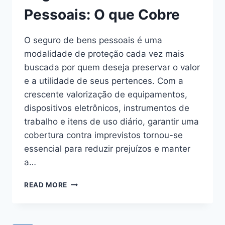
QUE
Pessoais: O que Cobre
INFLUENCIAM
O
O seguro de bens pessoais é uma
VALOR
modalidade de proteção cada vez mais
buscada por quem deseja preservar o valor
e a utilidade de seus pertences. Com a
crescente valorização de equipamentos,
dispositivos eletrônicos, instrumentos de
trabalho e itens de uso diário, garantir uma
cobertura contra imprevistos tornou-se
essencial para reduzir prejuízos e manter
a…
SEGURO
READ MORE
DE
BENS
PESSOAIS:
O