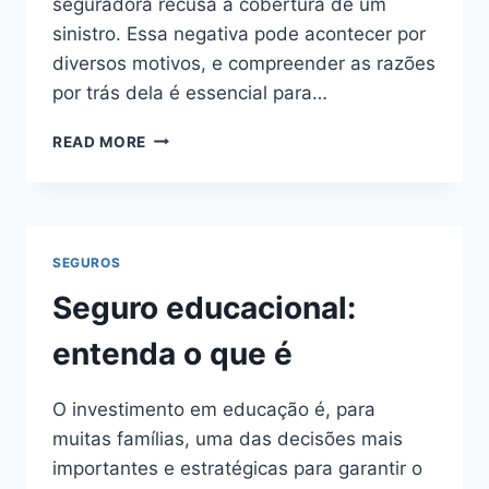
seguradora recusa a cobertura de um
sinistro. Essa negativa pode acontecer por
diversos motivos, e compreender as razões
por trás dela é essencial para…
QUANDO
READ MORE
O
SEGURO
RECUSA
COBERTURA:
ENTENDA
SEGUROS
AS
RAZÕES
Seguro educacional:
E
COMO
entenda o que é
SE
PROTEGER
O investimento em educação é, para
muitas famílias, uma das decisões mais
importantes e estratégicas para garantir o