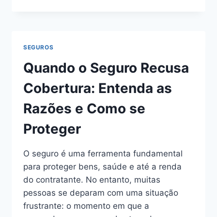
COM
COBERTURA
INTERNACIONAL:
COMO
FUNCIONA
SEGUROS
E
QUANDO
Quando o Seguro Recusa
VALE
A
Cobertura: Entenda as
PENA
CONTRATAR
Razões e Como se
Proteger
O seguro é uma ferramenta fundamental
para proteger bens, saúde e até a renda
do contratante. No entanto, muitas
pessoas se deparam com uma situação
frustrante: o momento em que a